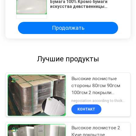
Бумага 100% Kромо бумаги
искусства девственницы
покрытая пульпой К1с для
бумаги стикера основанной
Продолжать
Лучшие продукты
Высокие лоснистые
стороны 80гсм 90гсм
100гсм 2 покрыли
бумагу 79 * 109км Куче
negociation according to thickness,size and quantity MOQ:1 тонна для общего размера & 10 тонн для особенного размера
для сумки
КОНТАКТ
Высокое лоснистое 2
Куче покрытое