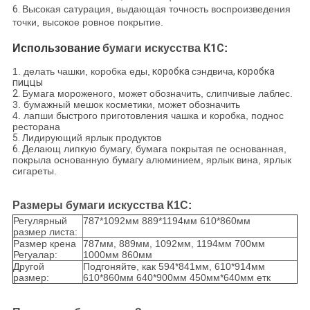
6.
Высокая сатурация, выдающая точность воспроизведения
точки, высокое ровное покрытие.
К1С
Использование
бумаги искусства
:
1. делать чашки, коробка еды,
коробка
сэндвича
, коробка
пиццы
2.
Бумага мороженого, может обозначить, слипчивые лаблес.
3. бумажный мешок косметики, может обозначить
4. лапши быстрого приготовления чашка и коробка, поднос
ресторана
5.
Лидирующий ярлык продуктов
6.
Делающ липкую бумагу, бумага покрытая пе основанная,
покрыла основанную бумагу алюминием, ярлык вина, ярлык
сигареты.
Размеры бумаги искусства К1С
:
Регулярный
787*1092мм 889*1194мм 610*860мм
размер листа:
Размер крена
787мм, 889мм, 1092мм, 1194мм 700мм
Регуалар:
1000мм 860мм
Другой
Подгоняйте, как 594*841мм, 610*914мм
размер:
610*860мм 640*900мм 450мм*640мм етк