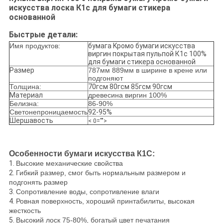
искусства лоска К1с для бумаги стикера
основанной
Быстрые детали:
Имя продуктов:
бумага Kромо бумаги искусства
виргин покрытая пульпой К1с 100%
для бумаги стикера основанной
Размер
787мм 889мм в ширине в крене или
подгоняют
Толщина:
70гсм 80гсм 85гсм 90гсм
Материал
древесина виргин 100%
Белизна:
86-90%
Светонепроницаемость
92-95%
Шершавость
< 0="">
Особенности бумаги искусства К1С:
1.
Высокие механические свойства
2.
Гибкий размер, смог быть нормальным размером и
подгонять размер
3.
Сопротивление воды, сопротивление влаги
4.
Ровная поверхность, хороший принтабилиты, высокая
жесткость
5.
Высокий лоск 75-80%, богатый цвет печатания