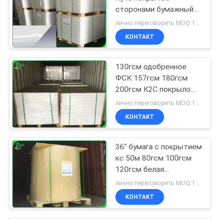
сторонами бумажный
различный Гсм для
лично переговорить MOQ:1 тонна для общего размера & 10 тонн для особенного размера
крышек тетради
КОНТАКТ
журнала
130гсм одобренное
ФСК 157гсм 180гсм
200гсм К2С покрыло
бумагу искусства для
лично переговорить MOQ:1 тонна для общего размера & 10 тонн для особенного размера
печати
КОНТАКТ
36" бумага с покрытием
кс 50м 80гсм 100гсм
120гсм белая
штейновая для
лично переговорить MOQ:1 тонна для общего размера & 10 тонн для особенного размера
печатания чернил
КОНТАКТ