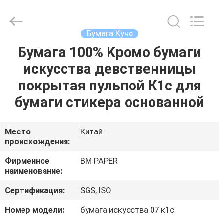
2026
GUANGZHOU
BMPAPER
CO.,LTD.
All
Бумага Куче
Rights
Reserved.
Бумага 100% Kромо бумаги
ДОМОЙ
искусства девственницы
ПРОДУКТЫ
покрытая пульпой К1с для
бумаги стикера основанной
О
НАС
Место
Китай
происхождения:
ЭКСКУРСИЯ
Фирменное
BM PAPER
наименование:
ПО
Сертификация:
SGS, ISO
ЗАВОДУ
Номер модели:
бумага искусства 07 к1с