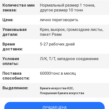
КОНТРОЛЬ
Количество мин
Нормальный размер 1 тонна,
заказа:
другое размер 10 тонн
КАЧЕСТВА
Цена:
лично переговорить
СВЯЖИТЕСЬ
Упаковывая
Крен, вьюрок, громоздкие листы,
С
детали:
пакет Реам
НАМИ
Время
5-27 рабочих дней
доставки:
НОВОСТИ
Условия
Л/К, Т/Т, западное соединение
оплаты:
Поставка
60000тонс в месяц
СЛУЧАИ
способности:
Выделенное:
,
Бумага искусства К2С
КАРТА
Покрынная бумага искусства
САЙТА
ЛУЧШАЯ ЦЕНА