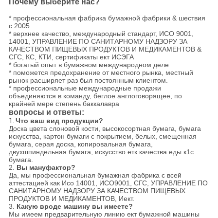
Почему выберите нас?
* профессиональная фабрика бумажной фабрики & шествия
с 2005
* верхнее качество, международный стандарт, ИСО 9001,
14001, УПРАВЛЕНИЕ ПО САНИТАРНОМУ НАДЗОРУ ЗА
КАЧЕСТВОМ ПИЩЕВЫХ ПРОДУКТОВ И МЕДИКАМЕНТОВ &
СГС, КС, КТИ, сертификаты ект ИСЭГА
* богатый опыт в бумажном международном деле
* поможется предохранение от местного рынка, местный
рынок расширяет раз был постоянным клиентом.
* профессиональные международные продажи
объединяются в команду, беглое англоговорящее, по
крайней мере степень баккалавра
вопросы и ответы:
1.
Что ваш вид продукции?
Доска цвета слоновой кости, высокосортная бумага, бумага
искусства, картон бумаги с покрытием, белых, смещенная
бумага, серая доска, копировальная бумага,
двухшпиндельная бумага, искусство етк качества еды к1с
бумага.
2.
Вы мануфактор?
Да, мы профессиональная бумажная фабрика с всей
аттестацией как Исо 14001, ИСО9001, СГС, УПРАВЛЕНИЕ ПО
САНИТАРНОМУ НАДЗОРУ ЗА КАЧЕСТВОМ ПИЩЕВЫХ
ПРОДУКТОВ И МЕДИКАМЕНТОВ, Иект.
3.
Какую вроде машину вы имеете?
Мы имеем предварительную линию ект бумажной машины