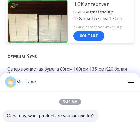
ФСК аттестует
глянцевую бумагу
128гсм 157гсм 170гсм
покрытую К2С для
лично переговорить MOQ:1 тонна для общего размера & 10 тонн для особенного размера
печати
КОНТАКТ
Бумага Куче
Супер лоснистая бумага 80гсм 100гсм 135гсм К2С белая
Куче для печатания ярлыка
Ms. Jane
Бумага Куче чистой древесины лоснистая покрыла 135гсм
к 300гсм для журналов
5:43 AM
135гсм - хорошая карточная плата искусства бумаги К2С
Куче абсорбенси 350гсм лоснистая покрытая для коробки
Good day, what product are you looking for?
Популярные категории
Все