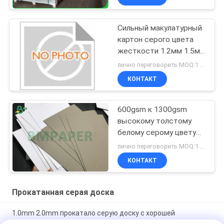
Сильный макулатурный
картон серого цвета
жесткости 1.2мм 1.5мм
2.0мм в листе для
лично переговорить MOQ:1 тонна для общего размера & 10 тонн для особенного размера
упаковки
КОНТАКТ
600gsm к 1300gsm
высокому толстому
белому серому цвету
назад 72 * 102cm доски
лично переговорить MOQ:1 метрическая тонна
верхней части C1S
КОНТАКТ
двухшпиндельному
Прокатанная серая доска
1.0mm 2.0mm прокатало серую доску с хорошей
жесткостью