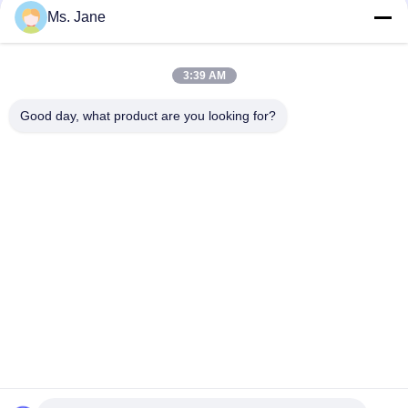
Ms. Jane
Ресиклабле лист прокатанный серым цветом картона
большого формата 2.2мм твердым 95 * 130КМ
3:39 AM
Высокая плотность макулатурный картон доски 1.35mm
700 x 1000mm серый 1.5mm серый для упаковки
Good day, what product are you looking for?
Популярные категории
Все
Ункоатед Бумага 
Офсетная Бумага 
Воодфре
Для Печати
Лоснистая Бумага 
Крен Бумаги 
С Покрытием
Качества Еды
Лоснистая Бумага 
Бумага С 
Искусства
Покрытием PE
Бумага Доски 
Серый 
Цвета Слоновой 
Макулатурный 
Кости
Картон