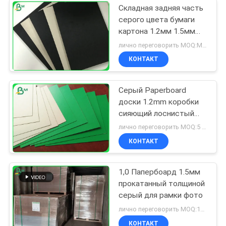
Складная задняя часть
серого цвета бумаги
картона 1.2мм 1.5мм
одиночная черная
лично переговорить MOQ:MT 5
покрытая для
КОНТАКТ
подарочной коробки
Серый Paperboard
доски 1.2mm коробки
сияющий лоснистый
покрытый в листе
лично переговорить MOQ:5 тонн
КОНТАКТ
1,0 Папербоард 1.5мм
прокатанный толщиной
серый для рамки фото
лично переговорить MOQ:10 тонн
КОНТАКТ