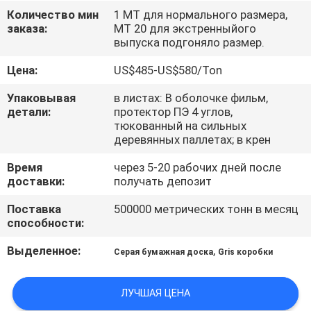
КОНТРОЛЬ
Количество мин
1 МТ для нормального размера,
заказа:
МТ 20 для экстренныйого
КАЧЕСТВА
выпуска подгоняло размер.
Цена:
US$485-US$580/Ton
СВЯЖИТЕСЬ
С
Упаковывая
в листах: В оболочке фильм,
детали:
протектор ПЭ 4 углов,
НАМИ
тюкованный на сильных
деревянных паллетах; в крен
НОВОСТИ
Время
через 5-20 рабочих дней после
доставки:
получать депозит
Поставка
500000 метрических тонн в месяц
СЛУЧАИ
способности:
Выделенное:
,
Серая бумажная доска
Gris коробки
КАРТА
САЙТА
ЛУЧШАЯ ЦЕНА