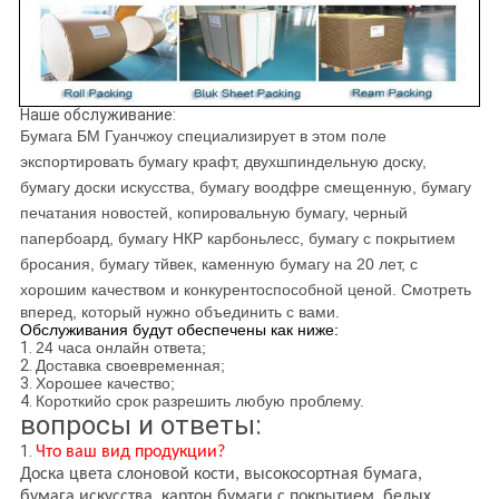
Наше обслуживание:
Бумага БМ Гуанчжоу специализирует в этом поле
экспортировать бумагу крафт, двухшпиндельную доску,
бумагу доски искусства, бумагу воодфре смещенную, бумагу
печатания новостей, копировальную бумагу, черный
папербоард, бумагу НКР карбоньлесс, бумагу с покрытием
бросания, бумагу тйвек, каменную бумагу на 20 лет, с
хорошим качеством и конкурентоспособной ценой. Смотреть
вперед, который нужно объединить с вами.
Обслуживания будут обеспечены как ниже:
1.
24 часа онлайн ответа;
2.
Доставка своевременная;
3.
Хорошее качество;
4.
Короткийо срок разрешить любую проблему.
вопросы и ответы:
1.
Что ваш вид продукции?
Доска цвета слоновой кости, высокосортная бумага,
бумага искусства, картон бумаги с покрытием, белых,