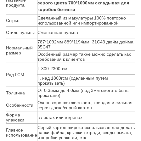
Название
серого цвета 700*1000мм складывая для
продукта
коробок ботинка
Сделанный из макулатуры 100% повторно
Сырье
использованной или импортированной
Стиль пульпы
Смешанная пульпа
787*1092мм 889*1194мм, 31С43 дюйм дюйма
35С47
Нормальный
размер
Особенный размер также можно сделать как
требования к клиентов
Ⅰ. 300-2300гсм
Ряд ГСМ
Ⅱ. над 1800гсм (сделанным путем
прокатывать)
От 0.35мм до 4.0мм (над 3мм смогите быть
Толщина
прокатано)
Очень хорошая жесткость, твердая и сильная
Особенности
серая доска/серый картон
Форма
в листах или в кренах
упаковки
Серый картон широко использован для делать
Главное
папки файла, крышки тетради, своды рычага,
использование
и коробки упаковки, етк.