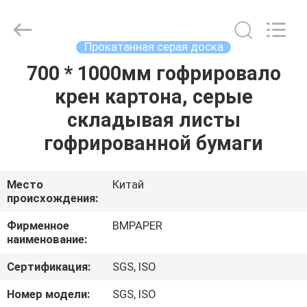
2026
GUANGZHOU
BMPAPER
CO.,LTD.
All
Прокатанная серая доска
Rights
Reserved.
700 * 1000мм гофрировало
ДОМОЙ
крен картона, серые
ПРОДУКТЫ
складывая листы
гофрированной бумаги
О
НАС
Место
Китай
происхождения:
ЭКСКУРСИЯ
Фирменное
BMPAPER
наименование:
ПО
Сертификация:
SGS, ISO
ЗАВОДУ
Номер модели:
SGS, ISO