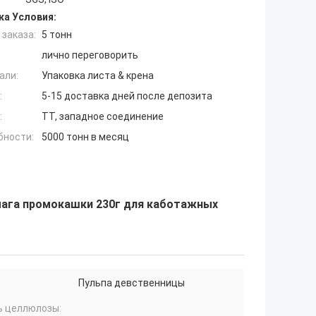
ка Условия:
заказа:
5 тонн
лично переговорить
али:
Упаковка листа & крена
:
5-15 доставка дней после депозита
:
TT, западное соединение
бности:
5000 тонн в месяц
мага промокашки 230г для каботажных
Пульпа девственницы
ь целлюлозы: