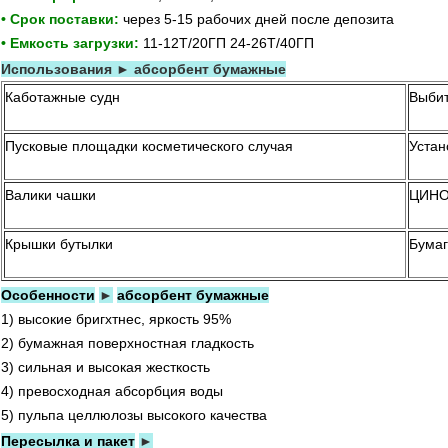
• Срок поставки:
через 5-15 рабочих дней после депозита
• Емкость загрузки:
11-12Т/20ГП 24-26Т/40ГП
Использования ► абсорбент бумажные
Каботажные судн
Выбит
Пусковые площадки косметического случая
Устан
Валики чашки
ЦИНО
Крышки бутылки
Бумаг
Особенности
►
абсорбент бумажные
1) высокие бригхтнес, яркость 95%
2) бумажная поверхностная гладкость
3) сильная и высокая жесткость
4) превосходная абсорбция воды
5) пульпа целлюлозы высокого качества
Пересылка и пакет
►