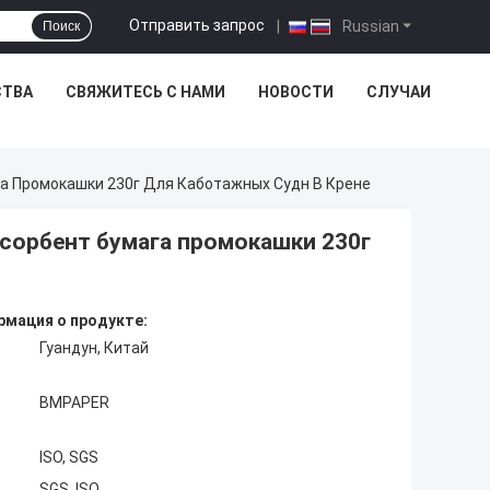
Отправить запрос
|
Russian
Поиск
СТВА
СВЯЖИТЕСЬ С НАМИ
НОВОСТИ
СЛУЧАИ
а Промокашки 230г Для Каботажных Судн В Крене
бсорбент бумага промокашки 230г
мация о продукте:
Гуандун, Китай
BMPAPER
ISO, SGS
SGS, ISO