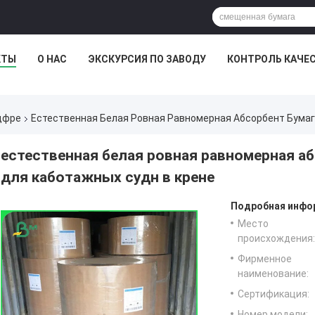
КТЫ
О НАС
ЭКСКУРСИЯ ПО ЗАВОДУ
КОНТРОЛЬ КАЧЕ
дфре
Естественная Белая Ровная Равномерная Абсорбент Бумаг
естественная белая ровная равномерная а
для каботажных судн в крене
Подробная инфор
Место
происхождения:
Фирменное
наименование:
Сертификация:
Номер модели: