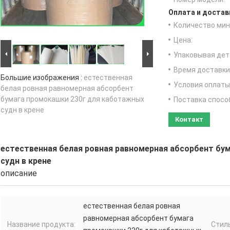
Оплата и достав
Количество мин 
Цена:
Упаковывая дет
Время доставки
Большие изображения :
естественная
Условия оплаты
белая ровная равномерная абсорбент
бумага промокашки 230г для каботажных
Поставка спосо
судн в крене
Контакт
естественная белая ровная равномерная абсорбент бу
судн в крене
описание
естественная белая ровная
равномерная абсорбент бумага
Название продукта:
Стил