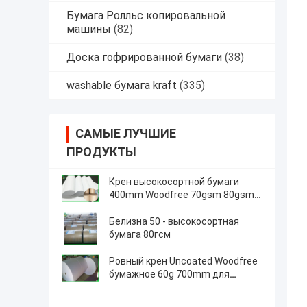
Бумага Ролльс копировальной
машины
(82)
Доска гофрированной бумаги
(38)
washable бумага kraft
(335)
САМЫЕ ЛУЧШИЕ
ПРОДУКТЫ
Крен высокосортной бумаги
400mm Woodfree 70gsm 80gsm
слон для офсетной печати
Белизна 50 - высокосортная
бумага 80гсм
Ровный крен Uncoated Woodfree
бумажное 60g 700mm для
печатания учебника