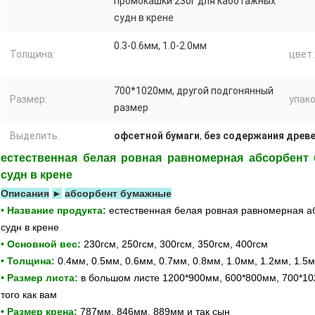
промокашки 230г для каботажных
судн в крене
0.3-0.6мм, 1.0-2.0мм
Толщина:
цвет:
700*1020мм, другой подгонянный
Размер:
упако
размер
Выделить:
офсетной бумаги
,
без содержания древ
естественная белая ровная равномерная абсорбент
судн в крене
Описания
►
абсорбент бумажные
• Название продукта:
естественная белая ровная равномерная а
судн в крене
• Основной вес:
230гсм, 250гсм, 300гсм, 350гсм, 400гсм
• Толщина:
0.4мм, 0.5мм, 0.6мм, 0.7мм, 0.8мм, 1.0мм, 1.2мм, 1.5
• Размер листа:
в большом листе 1200*900мм, 600*800мм, 700*10
того как вам
• Размер крена:
787мм, 846мм, 889мм и так сын