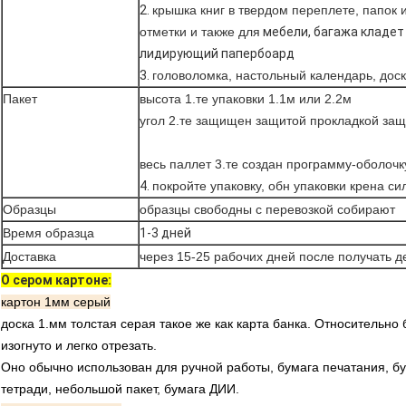
2.
крышка книг в твердом переплете, папок 
отметки и также для
мебели, багажа кладет
лидирующий папербоард
3.
головоломка, настольный календарь, дос
Пакет
высота 1.те упаковки 1.1м или 2.2м
угол 2.те защищен защитой прокладкой защ
весь паллет 3.те создан программу-оболоч
4.
покройте упаковку, обн упаковки крена с
Образцы
образцы свободны с перевозкой собирают
Время образца
1-3 дней
Доставка
через 15-25 рабочих дней после получать де
О сером картоне:
картон 1мм серый
доска 1.мм толстая серая такое же как карта банка. Относительно
изогнуто и легко отрезать.
Оно обычно использован для ручной работы, бумага печатания, б
тетради, небольшой пакет, бумага ДИИ.