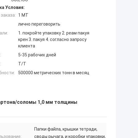
ка Условия:
заказа:
1 МТ
лично переговорить
али:
1. покройте упаковку 2. реам пакуя
крен 3. пакуя 4. согласно запросу
клиента
:
5-35 рабочих дней
:
T/T
бности:
500000 метрических тонн в месяц
картона/соломы 1,0 мм толщины
Папки файла, крышки тетради,
льзование:
своды рычага, и коробки упаковки,