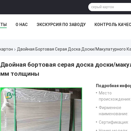
КТЫ
О НАС
ЭКСКУРСИЯ ПО ЗАВОДУ
КОНТРОЛЬ КАЧЕ
картон
Двойная Бортовая Серая Доска Доски/макулатурного К
Двойная бортовая серая доска доски/маку
мм толщины
Подробная инфор
Место
происхождения:
Фирменное
наименование:
Сертификация:
Номер модели: