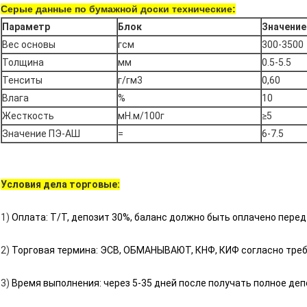
Серые данные по бумажной доски технические:
Параметр
Блок
Значение
Вес основы
гсм
300-3500
Толщина
мм
0.5-5.5
Тенситы
г/гм3
0,60
Влага
%
10
Жесткость
мН.м/100г
≥5
Значение ПЭ-АШ
=
6-7.5
Условия дела торговые:
1)
Оплата: Т/Т, депозит 30%, баланс должно быть оплачено перед
2)
Торговая термина: ЭСВ, ОБМАНЫВАЮТ, КНФ, КИФ согласно треб
3)
Время выполнения: через 5-35 дней после получать полное де