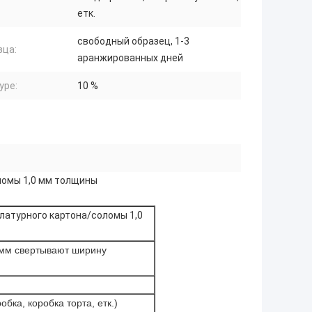
етк.
свободный образец, 1-3
зца:
аранжированных дней
уре:
10 %
ломы 1,0 мм толщины
латурного картона/соломы 1,0
9мм свертывают ширину
бка, коробка торта, етк.)