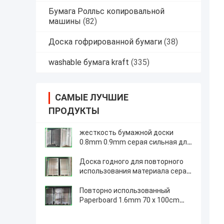
Бумага Ролльс копировальной
машины
(82)
Доска гофрированной бумаги
(38)
washable бумага kraft
(335)
САМЫЕ ЛУЧШИЕ
ПРОДУКТЫ
жесткость бумажной доски
0.8mm 0.9mm серая сильная для
папки файла
Доска годного для повторного
использования материала серая
в листе 0.4mm до 2.5mm для
связывателей кольца
Повторно использованный
Paperboard 1.6mm 70 x 100cm
графического серого цвета
доски твердый