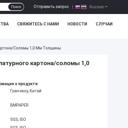
Отправить запрос
|
Russian
Поиск
СТВА
СВЯЖИТЕСЬ С НАМИ
НОВОСТИ
СЛУЧАИ
артона/соломы 1,0 Мм Толщины
латурного картона/соломы 1,0
мация о продукте:
Гуанчжоу, Китай
BMPAPER
SGS, ISO
SGS, ISO