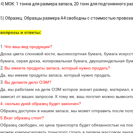
4)
МОК: 1 тонна для размера запаса,
20 тонн для подгонянного
раз
5)
Образец: Образцы размера А4 свободны с стоимостью провоза
вопросы и ответы:
1.
Что ваш вид продукции?
Доска цвета слоновой кости, высокосортная бумага, бумага искусс
бумага, серая доска, копировальная бумага, двухшпиндельная бума
2.
Вы имеете продукты запаса, который нужно продать?
Да, мы имеем продукты запаса, который нужно продать.
3.
Вы делаете дело ОЭМ?
Да, мы работаем на деле ОЭМ которое значит размер, материал, к
зависит от ваших запросов. К тому же, ваш логотип можно вывесить
4. сколько дней образец будет закончен?
Образец доступен в нашем запасе, мы может отправить после полу
5.Вхат образец стоит?
Образец свободен, но цена транспорта будет обязанностью на пок
можем компенсировать транспорт стоить в первом массовом заказ