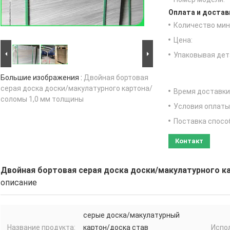
Оплата и достав
Количество мин 
Цена:
Упаковывая дет
Большие изображения :
Двойная бортовая
серая доска доски/макулатурного картона/
Время доставки
соломы 1,0 мм толщины
Условия оплаты
Поставка спосо
Контакт
Двойная бортовая серая доска доски/макулатурного 
описание
серые доска/макулатурный
Название продукта:
картон/доска став
Испо