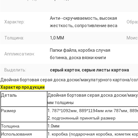
Анти--скручиваемость, высокая
Характер:
Обра
жесткость, сопротивление веса
Толщина:
1,0 MM
Моис
Папки файла, коробка случая
Аппликсатион:
ботинка, доска вязки книги
Выделить:
серый картон
,
серые листы картона
Двойная бортовая серая доска доски/макулатурного картона/со
Характер продукции
Деталь
Двойная бортовая серая доска доски/маку
мм толщины
Размер
1.
787*1092мм, 889*1194мм или 787мм, 88
2.
подгонянный принятый размер
Толщина
1.0мм
Использования
1.
коробка (подарочная коробка, кометик коро