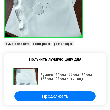
бумага плаката
stone paper
poster paper
Получить лучшую цену для
Бумага 120гсм 144гсм 150гсм
168гсм 192гсм анти- воды
синтетическая каменная для
плаката
Продолжать