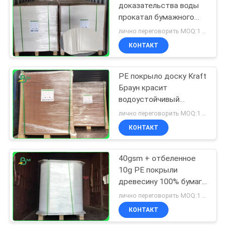
доказательства воды
прокатал бумажного
белого покрытого
лично переговорить MOQ:1 тонна
Брауна 300g + 15g
КОНТАКТ
PE покрыло доску Kraft
Браун красит
водоустойчивый
270gsm + 18g для
лично переговорить MOQ:1 тонна для общего размера & 10 тонн для особенного размера
пищевого контейнера
КОНТАКТ
40gsm + отбеленное
10g PE покрыли
древесину 100% бумаги
Kraft для пакуя закусок
лично переговорить MOQ:1 тонна для общего размера & 10 тонн для особенного размера
КОНТАКТ