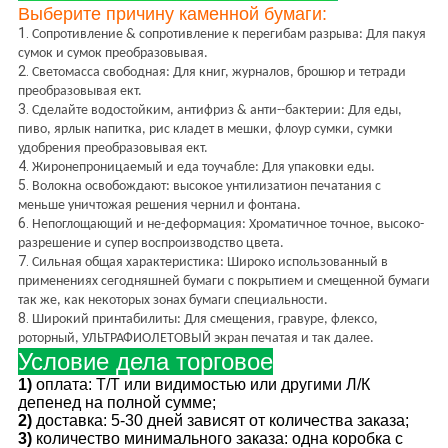
Выберите причину каменной бумаги:
1.
Сопротивление & сопротивление к перегибам разрыва: Для пакуя
сумок и сумок преобразовывая.
2.
Светомасса свободная: Для книг, журналов, брошюр и тетради
преобразовывая ект.
3.
Сделайте водостойким, антифриз & анти--бактерии: Для еды,
пиво, ярлык напитка, рис кладет в мешки, флоур сумки, сумки
удобрения преобразовывая ект.
4.
Жиронепроницаемый и еда тоучабле: Для упаковки еды.
5.
Волокна освобождают: высокое унтилизатион печатания с
меньше уничтожая решения чернил и фонтана.
6.
Непоглощающий и не-деформация: Хроматичное точное, высоко-
разрешение и супер воспроизводство цвета.
7.
Сильная общая характеристика: Широко использованный в
применениях сегодняшней бумаги с покрытием и смещенной бумаги
так же, как некоторых зонах бумаги специальности.
8.
Широкий принтабилиты: Для смещения, гравуре, флексо,
роторный, УЛЬТРАФИОЛЕТОВЫЙ экран печатая и так далее.
Условие дела торговое
1)
оплата: Т/Т или видимостью или другими Л/К
депенед на полной сумме;
2)
доставка: 5-30 дней зависят от количества заказа;
3)
количество минимального заказа: одна коробка с