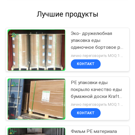
Лучшие продукты
Эко- дружелюбная
упаковка еды
одиночное бортовое pe
300g + 15g покрыла
лично переговорить MOQ:1 тонна для общего размера & 10 тонн для особенного размера
бумагу Kraft
КОНТАКТ
PE упаковки еды
покрыло качество еды
бумажной доски Kraft
для на вынос коробок
лично переговорить MOQ:1 тонна для общего размера & 10 тонн для особенного размера
КОНТАКТ
Фильм PE материала