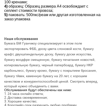
100 кренами;
4)
образец: Образец размера А4 освобождает с
селлект стоимости провоза;
5)
паковать: 500пкс/реам или другая изготовленная на
заказ упаковка
Наши обслуживания
Бумага БМ Гуанчжоу специализирует в этом поле
экспортировать ФББ, доску цвета слоновой кости, бумагу
крафт, двухшпиндельную доску, бумагу доски искусства,
бумагу воодфре смещенную, бумагу печатания новостей,
копировальную бумагу, черный папербоард, бумагу НКР
карбоньлесс, бумагу кромо, бумагу с покрытием бросания,
бумагу тйвек, каменную бумагу на 20 лет, с хорошим
качеством и конкурентоспособной ценой. Смотреть
вперед,
который нужно объединить с вами.
Обслуживания будут обеспечены как ниже:
1.
24 часа онлайн ответа;
2.
Доставка своевременная;
3.
Хорошее качество;
4.
Короткийо срок разрешить любую проблему.