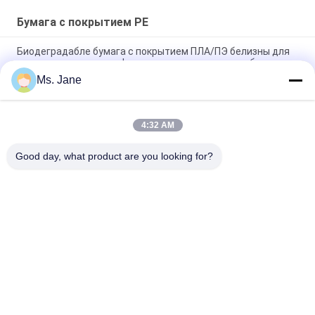
Бумага с покрытием PE
Биодеградабле бумага с покрытием ПЛА/ПЭ белизны для
мороженого придает форму чашки эко- дружелюбное
Ms. Jane
бумага Дурабле 150ум 200ум не Теарабле синтетическая
для материала рекламы
4:32 AM
80gsm 100gsm бумага с покрытием водоустойчивых &
Oilproof PE для пакетов еды
Good day, what product are you looking for?
Популярные категории
Все
Ункоатед Бумага 
Офсетная Бумага 
Воодфре
Для Печати
Лоснистая Бумага 
Крен Бумаги 
С Покрытием
Качества Еды
Лоснистая Бумага 
Бумага С 