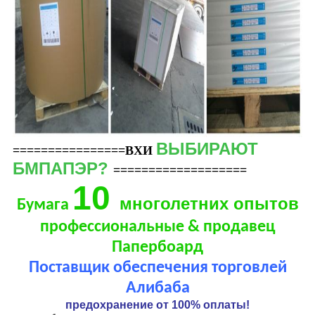
ВЫБИРАЮТ
================ВХИ
БМПАПЭР?
===================
10
многолетних опытов
Бумага
профессиональные & продавец
Папербоард
Поставщик обеспечения торговлей
Алибаба
предохранение от 100% оплаты!