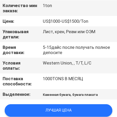
КОНТРОЛЬ
Количество мин
1ton
заказа:
КАЧЕСТВА
Цена:
US$1000-US$1500/Ton
СВЯЖИТЕСЬ
Упаковывая
Лист, крен, Реам или ОЭМ
С
детали:
НАМИ
Время
5-15дайс после получать полное
доставки:
депосите
НОВОСТИ
Условия
Western Union, , T/T, L/C
оплаты:
Поставка
1000TONS В МЕСЯЦ
СЛУЧАИ
способности:
Выделенное:
,
Каменная бумага
бумага плаката
КАРТА
САЙТА
ЛУЧШАЯ ЦЕНА