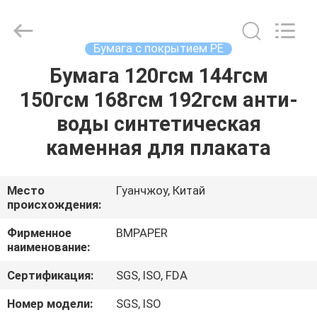
2026
GUANGZHOU
BMPAPER
CO.,LTD.
All
Бумага с покрытием PE
Rights
Reserved.
Бумага 120гсм 144гсм
ДОМОЙ
150гсм 168гсм 192гсм анти-
ПРОДУКТЫ
воды синтетическая
каменная для плаката
О
НАС
Место
Гуанчжоу, Китай
происхождения:
ЭКСКУРСИЯ
Фирменное
BMPAPER
наименование:
ПО
Сертификация:
SGS, ISO, FDA
ЗАВОДУ
Номер модели:
SGS, ISO