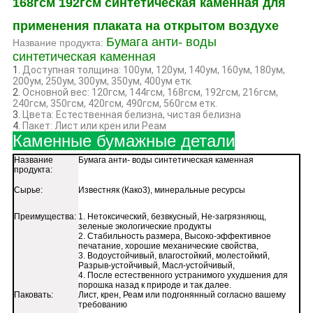
168гсм 192гсм синтетическая каменная для
применения плаката на открытом воздухе
Бумага анти- воды
Название продукта:
синтетическая каменная
1.
Доступная толщина: 100ум, 120ум, 140ум, 160ум, 180ум,
200ум, 250ум, 300ум, 350ум, 400ум етк.
2.
Основной вес: 120гсм, 144гсм, 168гсм, 192гсм, 216гсм,
240гсм, 350гсм, 420гсм, 490гсм, 560гсм етк.
3.
Цвета: Естественная белизна, чистая белизна
4.
Пакет: Лист или крен или Реам
Каменные бумажные детали
Название
Бумага анти- воды синтетическая каменная
продукта:
Сырье:
Известняк (Како3), минеральные ресурсы
Преимущества:
1. Нетоксический, безвкусный, Не-загрязняющ,
зеленые экологические продукты
2. Стабильность размера, Высоко-эффективное
печатание, хорошие механические свойства,
3. Водоустойчивый, влагостойкий, молестойкий,
Разрыв-устойчивый, Масл-устойчивый,
4. После естественного устранимого ухудшения для
порошка назад к природе и так далее.
Паковать:
Лист, крен, Реам или подгонянный согласно вашему
требованию