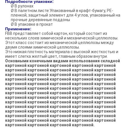
Подробности упаковки:
Ø В рулонах
Ø В палетном листе:Упакованный в крафт-бумагу, PE-
пленкой, защитный элемент для 4 углов, упакованный на
прочные деревянные поддоны
Ø В упаковке в прокат
Применение:
FBB представляет собой картон, который состоит из
нескольких слоев химической и механической целлюлозы.
Этот класс состоит из механической целлюлозы между
двумя слоями химической целлюлозы.
Это низкая плотность материала с высокой жесткостью и
имеет слегка желтый цвет, главным образом внутри.
Основными конечными видами использования складной
картонной картонной картонной картонной картонной
картонной картонной картонной картонной картонной
картонной картонной картонной картонной картонной
картонной картонной картонной картонной картонной
картонной картонной картонной картонной картонной
картонной картонной картонной картонной картонной
картонной картонной картонной картонной картонной
картонной картонной картонной картонной картонной
картонной картонной картонной картонной картонной
картонной картонной картонной картонной картонной
картонной картонной картонной картонной картонной
картонной картонной картонной картонной картонной
картонной картонной картонной картонной картонной
картонной картонной картонной картонной.