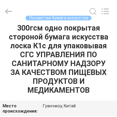
2026
GUANGZHOU
BMPAPER
CO.,LTD.
All
Лоснистая бумага искусства
Rights
Reserved.
300гсм одно покрытая
ДОМОЙ
стороной бумага искусства
ПРОДУКТЫ
лоска К1с для упаковывая
СГС УПРАВЛЕНИЯ ПО
О
САНИТАРНОМУ НАДЗОРУ
НАС
ЗА КАЧЕСТВОМ ПИЩЕВЫХ
ПРОДУКТОВ И
ЭКСКУРСИЯ
МЕДИКАМЕНТОВ
ПО
ЗАВОДУ
Место
Гуанчжоу, Китай
происхождения: