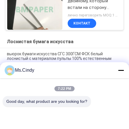
двойному, который
встали на сторону
лоску 300gsm покрыло
лично переговорить MOQ:1 метрическая тонна
бумагу искусства 72
КОНТАКТ
*102cm
Лоснистая бумага искусства
вьюрок бумаги искусства СГС 300ГСМ ФСК белый
лоснистый с материалом пульпы 100% естественным
Ms.Cindy
ФСК аттестовал бумагу Ролльс бумаги искусства 190гсм
200гсм 250гсм 300гсм высокую лоснистую/фото
печатания струйную
7:22 PM
бумага фотографии 190гсм 260гсм Семи лоснистая на
дюйм кс 30м струйных принтеров 36
Good day, what product are you looking for?
Популярные категории
Все