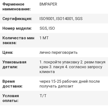
КОНТРОЛЬ
Фирменное
BMPAPER
наименование:
КАЧЕСТВА
Сертификация:
ISO9001, ISO14001, SGS
СВЯЖИТЕСЬ
Номер модели:
SGS, ISO
С
Количество мин
1 МТ
НАМИ
заказа:
Цена:
лично переговорить
НОВОСТИ
Упаковывая
1. покройте упаковку 2. реам пакуя
детали:
крен 3. пакуя 4. согласно запросу
клиента
СЛУЧАИ
Время
через 15-25 рабочих дней после
доставки:
получать депозит
КАРТА
Условия
T/T
САЙТА
оплаты: