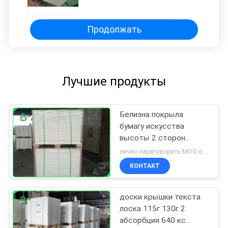
лоска К1с для упаковывая СГС
УПРАВЛЕНИЯ ПО САНИТАРНОМУ
НАДЗОРУ ЗА КАЧЕСТВОМ
ПИЩЕВЫХ ПРОДУКТОВ И
Продолжать
МЕДИКАМЕНТОВ
Лучшие продукты
Белизна покрыла
бумагу искусства
высоты 2 сторон
лоснистую для печати
лично переговорить MOQ:одна тонна
150г к 300г
КОНТАКТ
доски крышки текста
лоска 115г 130г 2
абсорбция 640 кс